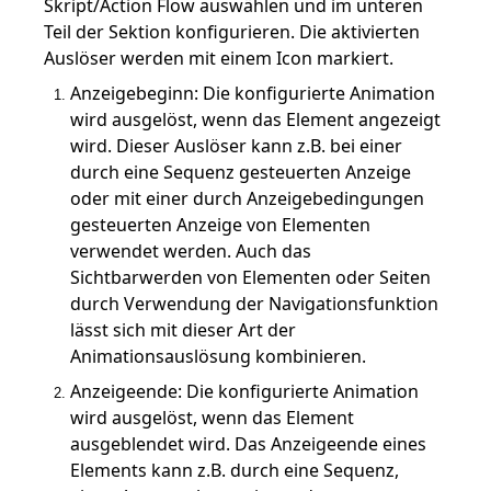
Skript/Action Flow auswählen und im unteren
Teil der Sektion konfigurieren. Die aktivierten
Auslöser werden mit einem Icon markiert.
Anzeigebeginn: Die konfigurierte Animation
wird ausgelöst, wenn das Element angezeigt
wird. Dieser Auslöser kann z.B. bei einer
durch eine Sequenz gesteuerten Anzeige
oder mit einer durch Anzeigebedingungen
gesteuerten Anzeige von Elementen
verwendet werden. Auch das
Elemente
Sichtbarwerden von Elementen oder Seiten
en
durch Verwendung der Navigationsfunktion
lässt sich mit dieser Art der
ichtung, Abstände, Rotation
Animationsauslösung kombinieren.
d, Rahmen, Schatten)
Anzeigeende: Die konfigurierte Animation
wird ausgelöst, wenn das Element
ausgeblendet wird. Das Anzeigeende eines
Elements kann z.B. durch eine Sequenz,
, App starten, Sprache setzen, Variable setzen, Webbrowser